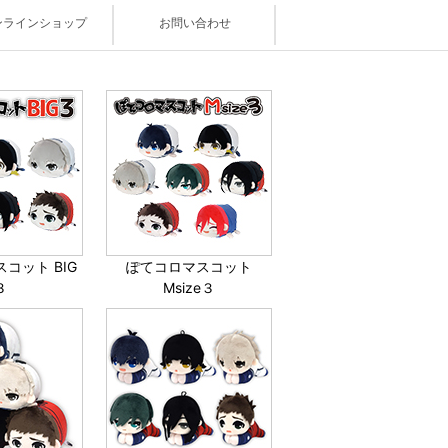
ンラインショップ
お問い合わせ
コット BIG
ぽてコロマスコット
３
Msize３