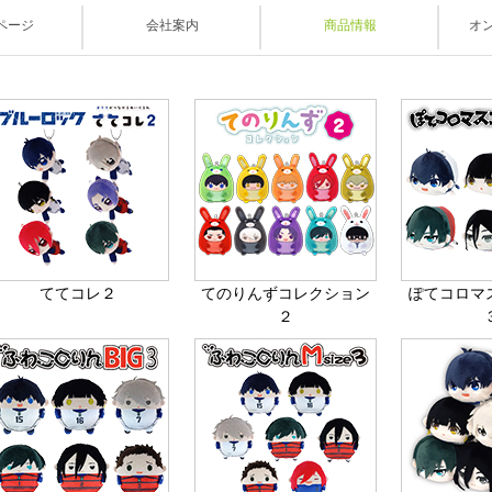
ックスリミテッド
ページ
会社案内
商品情報
オ
ててコレ２
てのりんずコレクション
ぽてコロマス
２