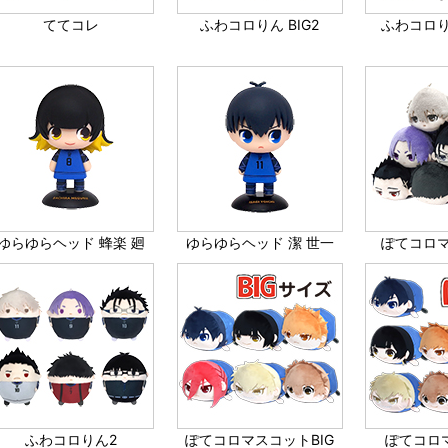
ててコレ
ふわコロりん BIG2
ふわコロりん
ゆらゆらヘッド 蜂楽 廻
ゆらゆらヘッド 潔 世一
ぽてコロ
ふわコロりん2
ぽてコロマスコットBIG
ぽてコロ